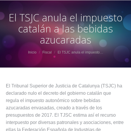
El TSJC anula el impuesto
catalán a las bebidas
azucaradas
Estás aquí:
Inicio
Fiscal
El TSJC anula el impuesto…
El Tribunal Superior de Justicia de Catalunya (TSJC) ha
declarado nulo el decreto del gobierno catalán que
regula el impuesto autonómico sobre bebidas
azucaradas envasadas, creado a través de los
presupuestos de 2017. El TJSC estima así el recurso
interpuesto por diversas patronales y asociaciones, entre
ellas la Federación Española de Industrias de