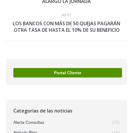
ALARGÓ LA JORNADA
post:
NEXT
LOS BANCOS CON MÁS DE 50 QUEJAS PAGARÁN
Next
OTRA TASA DE HASTA EL 10% DE SU BENEFICIO
post:
Portal Cliente
Categorías de las noticias
Alerta Consultas
(23)
Artículo Blog
(16)