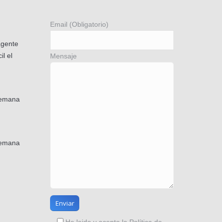
Email (Obligatorio)
agente
il el
Mensaje
semana
semana