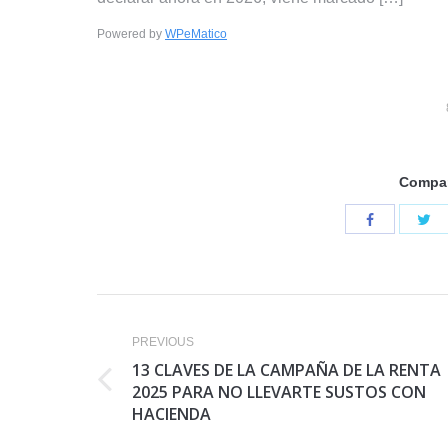
Powered by
WPeMatico
Compart
Post
navigation
PREVIOUS
13 CLAVES DE LA CAMPAÑA DE LA RENTA
Previous
2025 PARA NO LLEVARTE SUSTOS CON
HACIENDA
post: