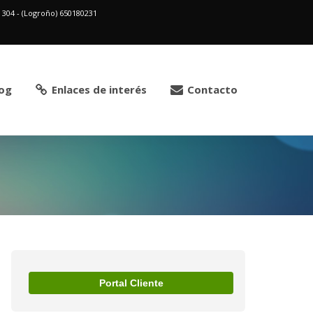
2 304 - (Logroño) 650180231
og
Enlaces de interés
Contacto
Portal Cliente