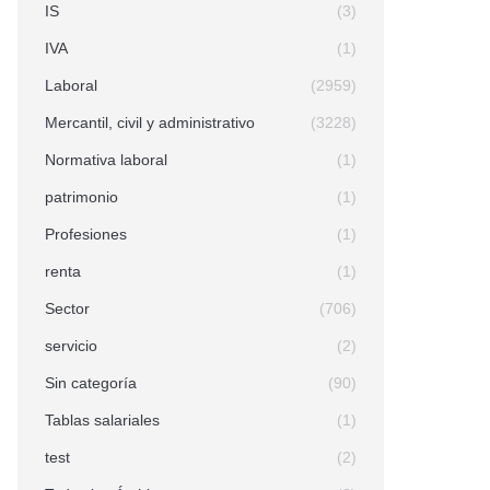
IS
(3)
IVA
(1)
Laboral
(2959)
Mercantil, civil y administrativo
(3228)
Normativa laboral
(1)
patrimonio
(1)
Profesiones
(1)
renta
(1)
Sector
(706)
servicio
(2)
Sin categoría
(90)
Tablas salariales
(1)
test
(2)