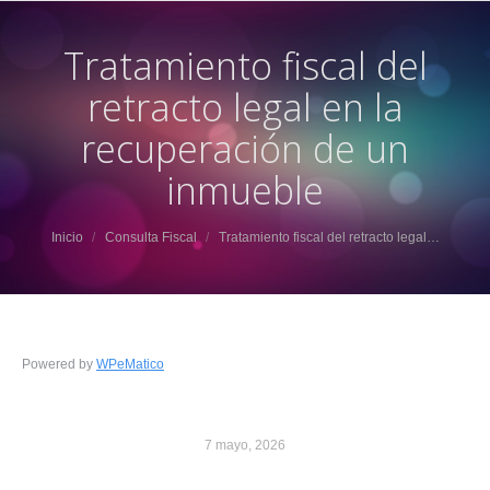
Tratamiento fiscal del
retracto legal en la
recuperación de un
inmueble
Estás aquí:
Inicio
Consulta Fiscal
Tratamiento fiscal del retracto legal…
Powered by
WPeMatico
7 mayo, 2026