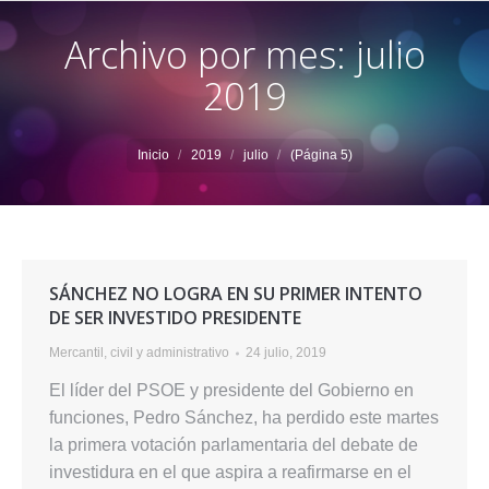
Archivo por mes: julio
2019
Estás aquí:
Inicio
2019
julio
(Página 5)
SÁNCHEZ NO LOGRA EN SU PRIMER INTENTO
DE SER INVESTIDO PRESIDENTE
Mercantil, civil y administrativo
24 julio, 2019
El líder del PSOE y presidente del Gobierno en
funciones, Pedro Sánchez, ha perdido este martes
la primera votación parlamentaria del debate de
investidura en el que aspira a reafirmarse en el