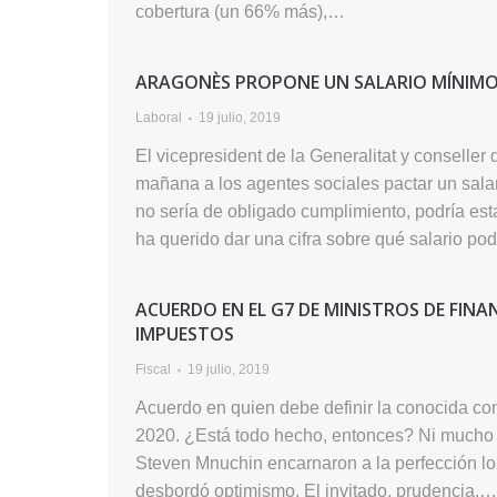
cobertura (un 66% más),…
ARAGONÈS PROPONE UN SALARIO MÍNIM
Laboral
19 julio, 2019
El vicepresident de la Generalitat y conselle
mañana a los agentes sociales pactar un salar
no sería de obligado cumplimiento, podría e
ha querido dar una cifra sobre qué salario po
ACUERDO EN EL G7 DE MINISTROS DE FIN
IMPUESTOS
Fiscal
19 julio, 2019
Acuerdo en quien debe definir la conocida co
2020. ¿Está todo hecho, entonces? Ni mucho 
Steven Mnuchin encarnaron a la perfección lo 
desbordó optimismo. El invitado, prudencia.…