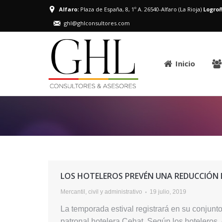
Alfaro:
Plaza de España, 8, 1º A. 26540-Alfaro (La Rioja)
Logroñ
ghl@ghlconsultores.com
Inicio
LOS HOTELEROS PREVÉN UNA REDUCCIÓN 
Mercantil, civil y administrativo
19 julio, 2019
La temporada estival registrará en su conjunto
patronal hotelera Cehat. Según los hoteleros