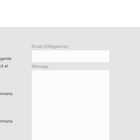
Email (Obligatorio)
agente
il el
Mensaje
semana
semana