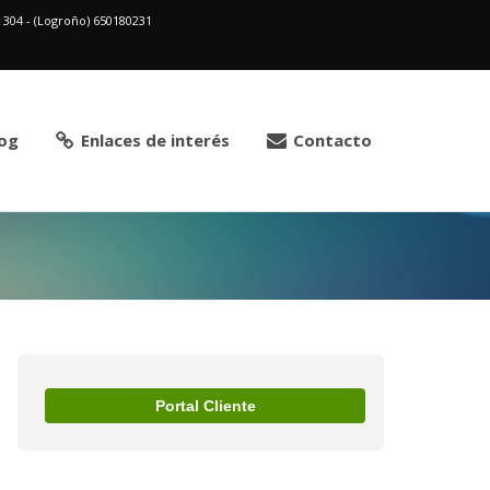
2 304 - (Logroño) 650180231
og
Enlaces de interés
Contacto
Portal Cliente