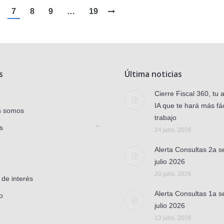
7
8
9
…
19
s
Última noticias
Cierre Fiscal 360, tu 
IA que te hará más fác
s somos
trabajo
s
24 julio, 2026
Alerta Consultas 2a 
julio 2026
20 julio, 2026
 de interés
Alerta Consultas 1a 
o
julio 2026
13 julio, 2026