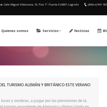
o:
Calle Miguel Villanueva, 10, Piso 1º- Puerta 4 26001 Logroño
(Alfaro) 941 18
Quienes somos
Servicios
Noticias
Bl
Estás aquí:
DEL TURISMO ALEMÁN Y BRITÁNICO ESTE VERANO
 luces y sombras, a juzgar por las previsiones de la
, el turismo procedente de Alemania y Reino Unido se