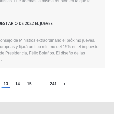
 artistas. Fue además la misma reunión en la que la
STARIO DE 2022 EL JUEVES
nsejo de Ministros extraordinario el próximo jueves,
uropeas y fijará un tipo mínimo del 15% en el impuesto
de Presidencia, Félix Bolaños. El diseño de las
o…
13
14
15
…
241