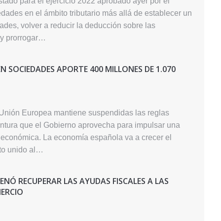
tado para el ejercicio 2022 aprobado ayer por el
ades en el ámbito tributario más allá de establecer un
des, volver a reducir la deducción sobre las
 y prorrogar…
EN SOCIEDADES APORTE 400 MILLONES DE 1.070
 Unión Europea mantiene suspendidas las reglas
coyuntura que el Gobierno aprovecha para impulsar una
ón económica. La economía española va a crecer el
sto unido al…
ENÓ RECUPERAR LAS AYUDAS FISCALES A LAS
MERCIO