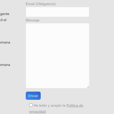
Email (Obligatorio)
agente
il el
Mensaje
semana
semana
He leido y acepto la
Política de
privacidad