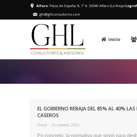
Alfaro:
Plaza de España, 8, 1º A. 26540-Alfaro (La Rioja)
Logroñ
ghl@ghlconsultores.com
Inicio
EL GOBIERNO REBAJA DEL 85% AL 40% LAS
CASEROS
Fiscal
11 octubre, 2021
En concreto, la normativa que sirvió para de