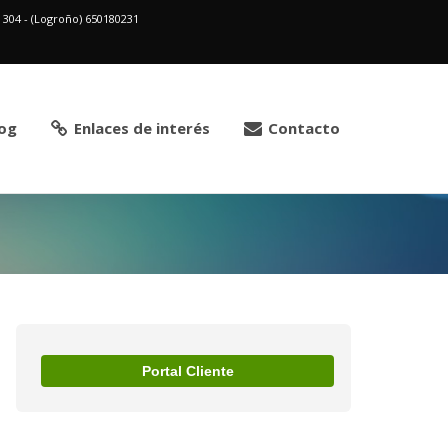
2 304 - (Logroño) 650180231
og
Enlaces de interés
Contacto
Portal Cliente