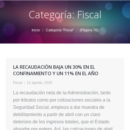
Categoría: Fiscal
Estás aquí:
Inicio
Categoría "Fiscal"
(Página 76)
LA RECAUDACIÓN BAJA UN 30% EN EL
CONFINAMIENTO Y UN 11% EN EL AÑO
Fiscal
12 agosto, 2020
La recaudación neta de la Administración, tanto
por tributos como por cotizaciones sociales a la
Seguridad Social, empieza a dar muestra de
debilitamiento a partir de abril con un claro
deterioro de los ingresos totales, que el Estado
absorbe por entero. Así, las cotizaciones de abril