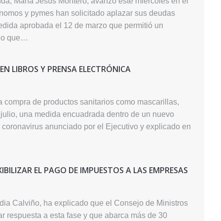
nda, María Jesús Montero, avanzó este miércoles en el
nomos y pymes han solicitado aplazar sus deudas
edida aprobada el 12 de marzo que permitió un
, lo que…
 EN LIBROS Y PRENSA ELECTRÓNICA
la compra de productos sanitarios como mascarillas,
e julio, una medida encuadrada dentro de un nuevo
 coronavirus anunciado por el Ejecutivo y explicado en
XIBILIZAR EL PAGO DE IMPUESTOS A LAS EMPRESAS
dia Calviño, ha explicado que el Consejo de Ministros
ar respuesta a esta fase y que abarca más de 30