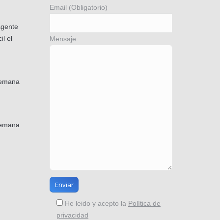
Email (Obligatorio)
agente
il el
Mensaje
semana
semana
He leido y acepto la
Política de
privacidad