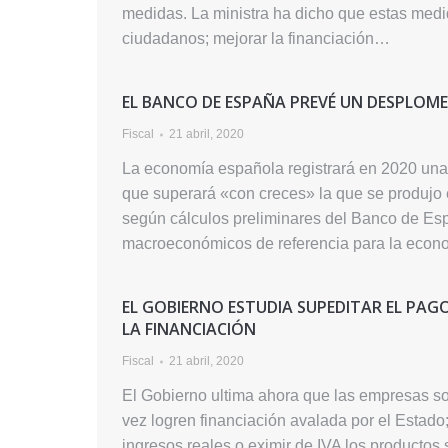
medidas. La ministra ha dicho que estas medi
ciudadanos; mejorar la financiación…
EL BANCO DE ESPAÑA PREVÉ UN DESPLOME 
Fiscal
21 abril, 2020
La economía española registrará en 2020 una c
que superará «con creces» la que se produjo en
según cálculos preliminares del Banco de Esp
macroeconómicos de referencia para la econo
EL GOBIERNO ESTUDIA SUPEDITAR EL PAG
LA FINANCIACIÓN
Fiscal
21 abril, 2020
El Gobierno ultima ahora que las empresas so
vez logren financiación avalada por el Estado;
ingresos reales o eximir de IVA los productos