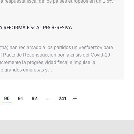
 la respuesta fiscal de los países europeos en un 1,6%
A REFORMA FISCAL PROGRESIVA
tha) han reclamado a los partidos un «esfuerzo» para
 Pacto de Reconstrucción por la crisis del Covid-19
ncremente la progresividad fiscal e impulse la
n de grandes empresas y…
90
91
92
…
241