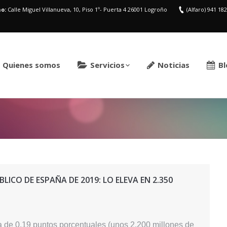
o:
Calle Miguel Villanueva, 10, Piso 1º- Puerta 4 26001 Logroño
(Alfaro) 941 18
Quienes somos
Servicios
Noticias
Bl
Estás aquí:
LICO DE ESPAÑA DE 2019: LO ELEVA EN 2.350
a de 0,19 puntos porcentuales (unos 2.200 millones de