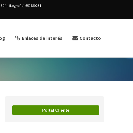
2 304 - (Logroño) 650180231
og
Enlaces de interés
Contacto
Portal Cliente