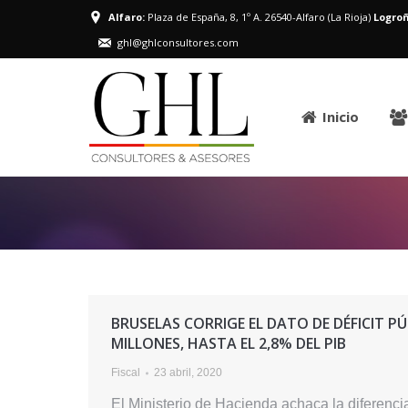
Alfaro:
Plaza de España, 8, 1º A. 26540-Alfaro (La Rioja)
Logroñ
ghl@ghlconsultores.com
Inicio
BRUSELAS CORRIGE EL DATO DE DÉFICIT PÚB
MILLONES, HASTA EL 2,8% DEL PIB
Fiscal
23 abril, 2020
El Ministerio de Hacienda achaca la diferenci