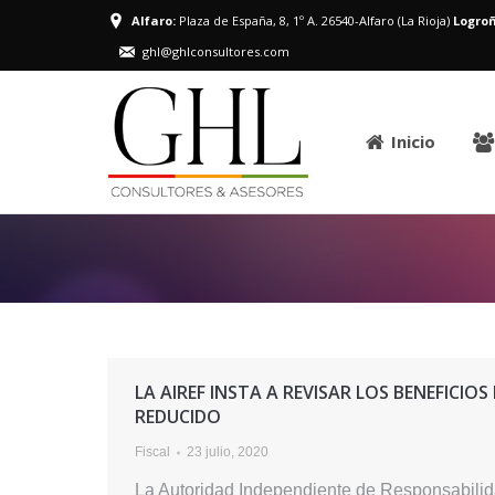
Alfaro:
Plaza de España, 8, 1º A. 26540-Alfaro (La Rioja)
Logroñ
ghl@ghlconsultores.com
Inicio
LA AIREF INSTA A REVISAR LOS BENEFICIOS 
REDUCIDO
Fiscal
23 julio, 2020
La Autoridad Independiente de Responsabilidad