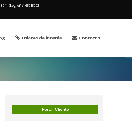
2 304 - (Logroño) 650180231
og
Enlaces de interés
Contacto
Portal Cliente