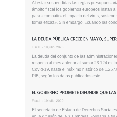
Al estar suspendidas las reglas presupuestar
ámbito fiscal los gobiernos europeos instan 
para «combatir» el impacto del virus, sostene
forma eficaz». Sin embargo, «cuando las con
LA DEUDA PÚBLICA CRECE EN MAYO, SUPE
Fiscal
19 julio, 2020
La deuda del conjunto de las administracione
respecto al mes anterior al sumar 23.124 mil
Covid-19, hasta el máximo histórico de 1.257
PIB, según los datos publicados este…
EL GOBIERNO PROMETE DIFUNDIR QUE LAS
Fiscal
19 julio, 2020
El secretario de Estado de Derechos Sociale
en la difusión de la X Empresa Solidaria a 