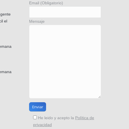
Email (Obligatorio)
agente
il el
Mensaje
semana
semana
He leido y acepto la
Política de
privacidad