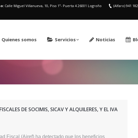
o:
Calle Miguel Villanueva, 10, Piso 1º- Puerta 4 26001 Logroño
(Alfaro) 941 18
Quienes somos
Servicios
Noticias
Bl
Estás aquí:
FISCALES DE SOCIMIS, SICAV Y ALQUILERES, Y EL IVA
 Fiscal (Airef) ha detectado que los beneficios