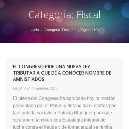
Categoría: Fiscal
Estás aquí:
Inicio
Categoría "Fiscal"
(Página 218)
EL CONGRESO PIDE UNA NUEVA LEY
TRIBUTARIA QUE DÉ A CONOCER NOMBRE DE
AMNISTIADOS
Fiscal
24 noviembre, 2017
El pleno del Congreso ha aprobado hoy la moción
presentada por el PSOE y defendida el martes por
la diputada socialista Patricia Blanquer para que
se elabore también una Estrategia integral de
lucha contra el fraude y de forma anual se remita