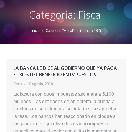
Categoría: Fiscal
Estás aquí:
Inicio
Categoría "Fiscal"
(Página 182)
LA BANCA LE DICE AL GOBIERNO QUE YA PAGA
EL 30% DEL BENEFICIO EN IMPUESTOS
Fiscal
10 agosto, 2018
La factura con otros impuestos asciende a 5.100
millones. Las entidades dejan abierta la puerta a
cambios en su estructura societaria si se aprueba
la tasa. Los bancos han reaccionado en bloque a
los planes del Ejecutivo de crear un impuesto
específico para el sector con el fin de aumentar la